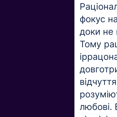
Раціона
фокус н
доки не 
Тому ра
іррацона
довготр
відчуття
розуміют
любові. 