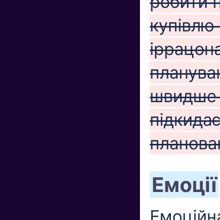
робити 
купівлю
іррацон
планува
швидше 
підкидає
планова
Емоції
Емоційна