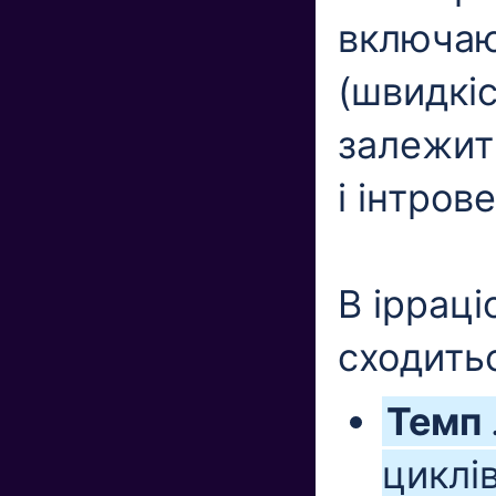
включаю
(швидкі
залежит
і інтрове
В ірраці
сходить
Темп
циклів