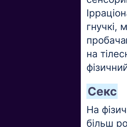
Ірраціон
гнучкі,
пробача
на тілес
фізичний
Секс
На фізич
більш р