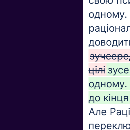
свою пс
одному.
раціона
доводити
зучсере
цілі
зусе
одному.
до кінця
Але Рац
переклю