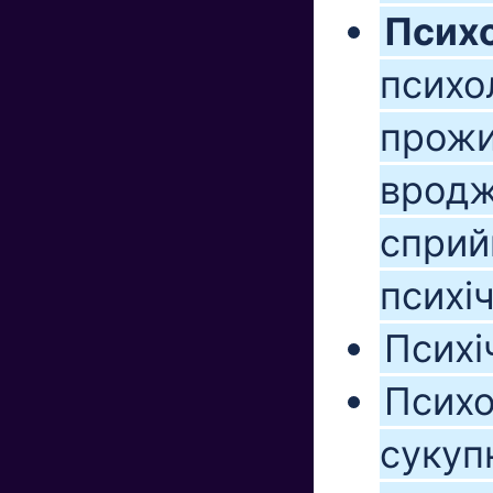
Психо
психол
прожи
вродж
сприй
психіч
Психі
Психо
сукупн