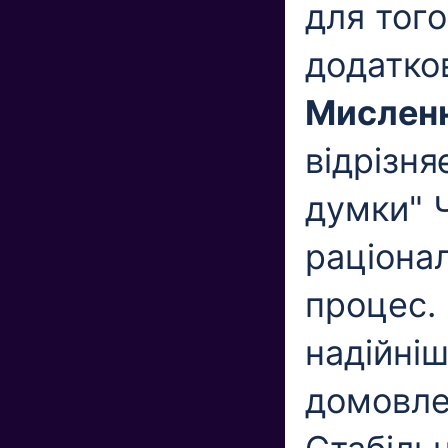
для того
додатков
Мисленн
відрізня
думки" 
раціона
процес. 
надійніш
домовле