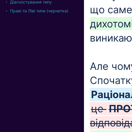
Діагностування типу
що саме
Праві та Ліві типи (чернетка)
дихотом
виникаю
Але чом
Спочатк
Раціона
це
ПРО
відпові