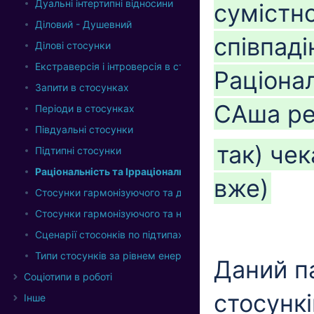
Дуальні інтертипні відносини
сумістн
Діловий - Душевний
співпаді
Ділові стосунки
Екстраверсія і інтроверсія в стосунках
Раціонал
Запити в стосунках
САша ре
Періоди в стосунках
Півдуальні стосунки
так) чек
Підтипні стосунки
Раціональність та Ірраціональність у стосунках.
вже)
Стосунки гармонізуючого та домінатного підтипів
Стосунки гармонізуючого та нормуючого підтипів
Сценарії стосонків по підтипах
Типи стосунків за рівнем енергії.
Даний па
Соціотипи в роботі
стосунк
Інше