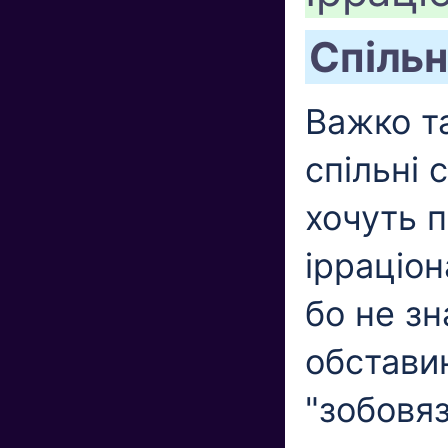
Спільн
Важко т
спільні 
хочуть 
ірраціон
бо не зн
обставин
"зобовяз