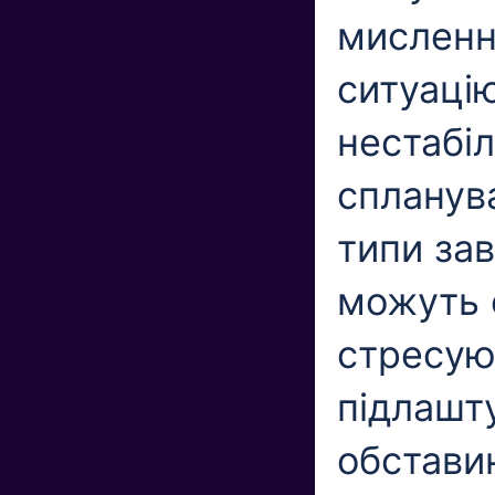
мисленн
ситуацію
нестабі
спланува
типи за
можуть с
стресую
підлашту
обставин