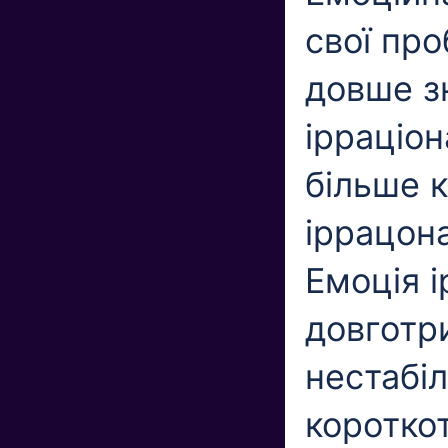
свої про
довше зн
ірраціо
більше 
іррацон
Емоція 
довготри
нестабі
короткот