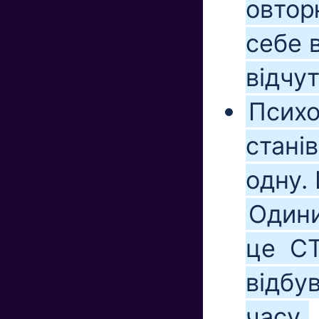
овтор
себе 
відчут
Психо
станів
одну.
Одини
це СТ
відбу
часу.