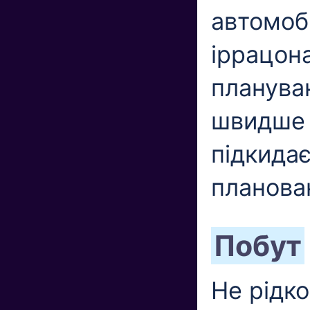
автомоб
іррацон
планува
швидше 
підкидає
планова
Побут
Не рідк