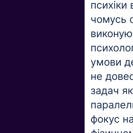
психіки
чомусь 
виконую
психолог
умови д
не довес
задач я
паралел
фокус н