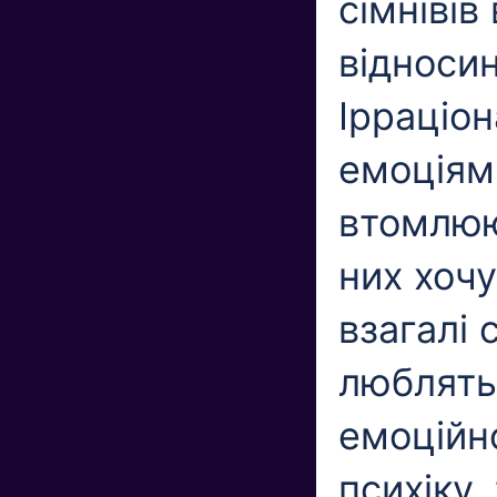
сімнівів
відносин
Ірраціон
емоціями
втомлюю
них хоч
взагалі 
люблять
емоційн
психіку,