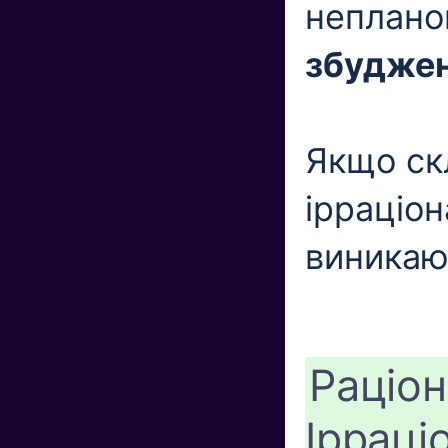
неплано
збудже
Якщо ск
ірраціон
виникаю
Раціон
Ірраці