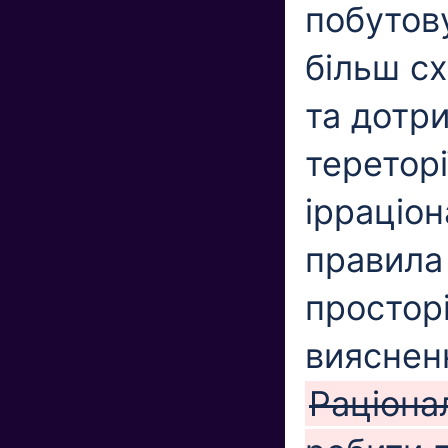
побутову
більш сх
та дотр
тереторі
ірраціо
правила
простор
вияснен
Раціона