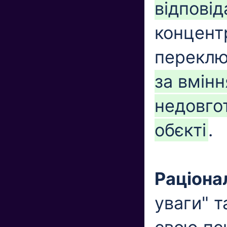
відпові
концентр
переклю
за вмін
недовго
обєкті
.
Раціона
уваги" т