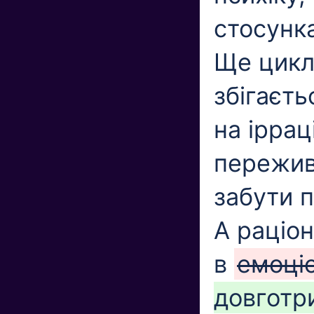
стосунка
Ще цикл 
збігаєт
на іррац
пережив 
забути 
А раціо
в
емоці
довготр