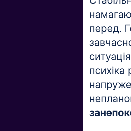
Стабільн
намагаю
перед. Г
завчасно
ситуація
психіка 
напруже
неплано
занепок