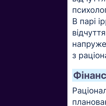
психоло
В парі і
відчуття
напруже
з раціон
Фінан
Раціонал
планова