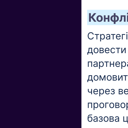
Конфл
Стратегі
довести
партнер
домовит
через ве
проговор
базова ц