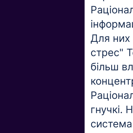
Раціона
інформа
Для них
стрес" Т
більш вл
концентр
Раціонал
гнучкі. 
система 