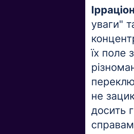
Ірраціо
уваги" т
концент
їх поле 
різноман
переключ
не заци
досить 
справам