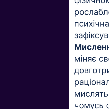
фізичном
рослабле
психічн
зафіксув
Мисленн
міняє св
довготри
раціона
мислять
чомусь 