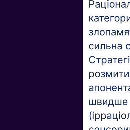
Раціонал
категори
злопамя
сильна с
Стратегі
розмити
апонент
швидше 
(ірраціо
сенсорик