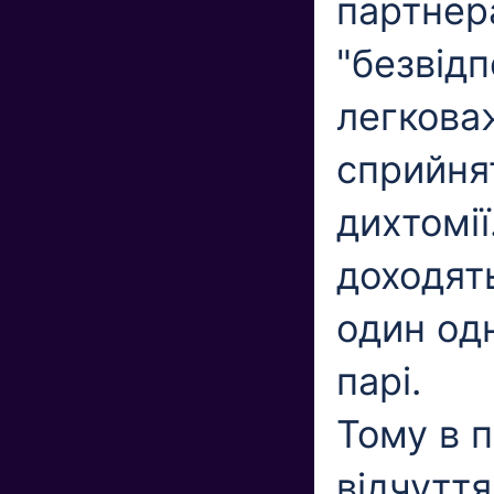
партнера
"безвідп
легкова
сприйнят
дихтомії
доходят
один од
парі.
Тому в п
відчуття