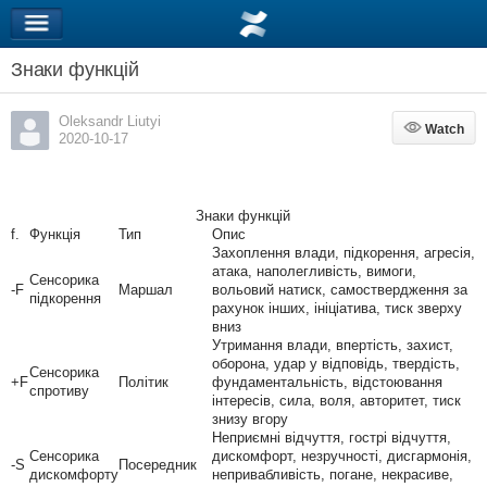
Знаки функцій
Oleksandr Liutyi
Watch
Watch
2020-10-17
Знаки функцій
f.
Функція
Тип
Опис
Захоплення влади, підкорення, агресія,
атака, наполегливість, вимоги,
Сенсорика
-F
Маршал
вольовий натиск, самоствердження за
підкорення
рахунок інших, ініціатива, тиск зверху
вниз
Утримання влади, впертість, захист,
оборона, удар у відповідь, твердість,
Сенсорика
+F
Політик
фундаментальність, відстоювання
спротиву
інтересів, сила, воля, авторитет, тиск
знизу вгору
Неприємні відчуття, гострі відчуття,
Сенсорика
дискомфорт, незручності, дисгармонія,
-S
Посередник
дискомфорту
непривабливість, погане, некрасиве,