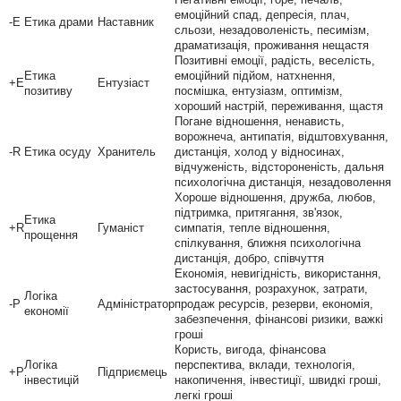
емоційний спад, депресія, плач,
-E
Етика драми
Наставник
сльози, незадоволеність, песимізм,
драматизація, проживання нещастя
Позитивні емоції, радість, веселість,
Етика
емоційний підйом, натхнення,
+E
Ентузіаст
позитиву
посмішка, ентузіазм, оптимізм,
хороший настрій, переживання, щастя
Погане відношення, ненависть,
ворожнеча, антипатія, відштовхування,
-R
Етика осуду
Хранитель
дистанція, холод у відносинах,
відчуженість, відстороненість, дальня
психологічна дистанція, незадоволення
Хороше відношення, дружба, любов,
підтримка, притягання, зв'язок,
Етика
+R
Гуманіст
симпатія, тепле відношення,
прощення
спілкування, ближня психологічна
дистанція, добро, співчуття
Економія, невигідність, використання,
застосування, розрахунок, затрати,
Логіка
-P
Адміністратор
продаж ресурсів, резерви, економія,
економії
забезпечення, фінансові ризики, важкі
гроші
Користь, вигода, фінансова
Логіка
перспектива, вклади, технологія,
+P
Підприємець
інвестицій
накопичення, інвестиції, швидкі гроші,
легкі гроші