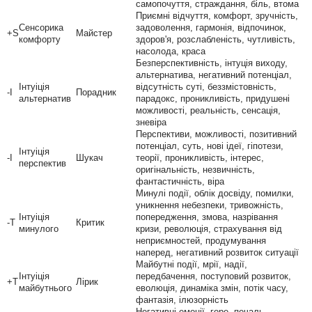
самопочуття, страждання, біль, втома
Приємні відчуття, комфорт, зручність,
Сенсорика
задоволення, гармонія, відпочинок,
+S
Майстер
комфорту
здоров'я, розслабленість, чутливість,
насолода, краса
Безперспективність, інтуція виходу,
альтернатива, негативний потенціал,
Інтуіція
відсутність суті, беззмістовність,
-I
Порадник
альтернатив
парадокс, проникливість, придушені
можливості, реальність, сенсація,
зневіра
Перспективи, можливості, позитивний
потенціал, суть, нові ідеї, гіпотези,
Інтуіція
-I
Шукач
теорії, проникливість, інтерес,
перспектив
оригінальність, незвичність,
фантастичність, віра
Минулі події, облік досвіду, помилки,
уникнення небезпеки, тривожність,
Інтуіція
попередження, змова, назрівання
-T
Критик
минулого
кризи, революція, страхування від
неприємностей, продумування
наперед, негативний розвиток ситуації
Майбутні події, мрії, надії,
Інтуіція
передбачення, поступовий розвиток,
+T
Лірик
майбутнього
еволюція, динаміка змін, потік часу,
фантазія, ілюзорність
Негативні емоції, горе, печаль,